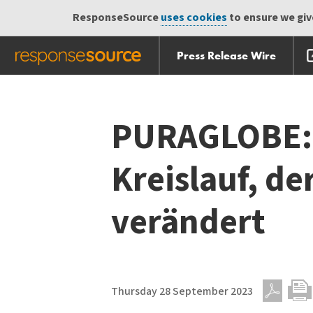
ResponseSource
uses cookies
to ensure we give
Press Release Wire
Skip
Skip navigation
navigation
PURAGLOBE: D
Kreislauf, de
verändert
Thursday 28 September 2023