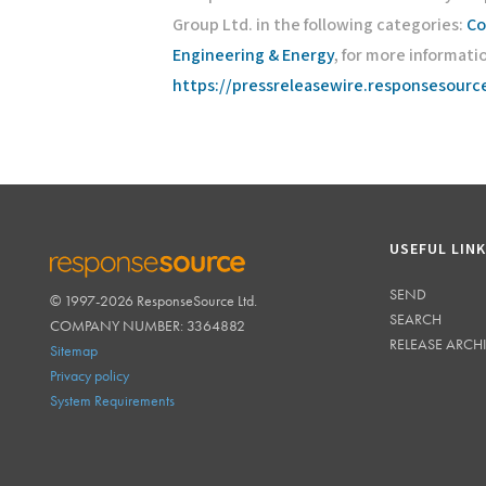
Group Ltd. in the following categories:
Co
Engineering & Energy
, for more informatio
https://pressreleasewire.responsesour
USEFUL LIN
SEND
© 1997-2026 ResponseSource Ltd.
RESPONSESOURCE
SEARCH
COMPANY NUMBER: 3364882
RELEASE ARCH
Sitemap
Privacy policy
System Requirements