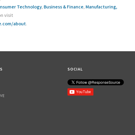
nsumer Technology
,
Business & Finance
,
Manufacturing,
n visit
ce.com/about
.
KS
SOCIAL
IVE