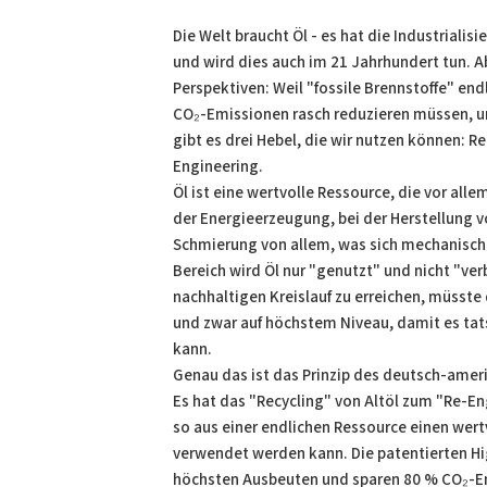
PDF
Print
Die Welt braucht Öl - es hat die Industriali
und wird dies auch im 21 Jahrhundert tun. A
Perspektiven: Weil "fossile Brennstoffe" endl
CO₂-Emissionen rasch reduzieren müssen, 
gibt es drei Hebel, die wir nutzen können: R
Engineering.
Öl ist eine wertvolle Ressource, die vor alle
der Energieerzeugung, bei der Herstellung v
Schmierung von allem, was sich mechanisch
Bereich wird Öl nur "genutzt" und nicht "ve
nachhaltigen Kreislauf zu erreichen, müsste
und zwar auf höchstem Niveau, damit es ta
kann.
Genau das ist das Prinzip des deutsch-am
Es hat das "Recycling" von Altöl zum "Re-E
so aus einer endlichen Ressource einen wert
verwendet werden kann. Die patentierten Hi
höchsten Ausbeuten und sparen 80 % CO₂-Em