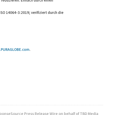
 reduzieren: Einfach durch einen
O 14064-3:2019; verifiziert durch die
.PURAGLOBE.com
.
sponseSource Press Release Wire on behalf of TBD Media