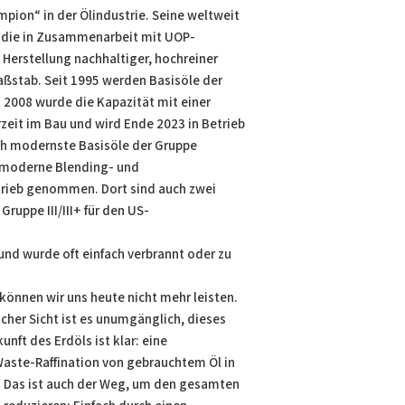
ion“ in der Ölindustrie. Seine weltweit
 die in Zusammenarbeit mit UOP-
Herstellung nachhaltiger, hochreiner
aßstab. Seit 1995 werden Basisöle der
; 2008 wurde die Kapazität mit einer
rzeit im Bau und wird Ende 2023 in Betrieb
h modernste Basisöle der Gruppe
chmoderne Blending- und
trieb genommen. Dort sind auch zwei
Gruppe III/III+ für den US-
und wurde oft einfach verbrannt oder zu
können wir uns heute nicht mehr leisten.
scher Sicht ist es unumgänglich, dieses
unft des Erdöls ist klar: eine
Waste-Raffination von gebrauchtem Öl in
 Das ist auch der Weg, um den gesamten