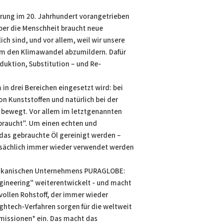
sierung im 20. Jahrhundert vorangetrieben
ber die Menschheit braucht neue
ich sind, und vor allem, weil wir unsere
um den Klimawandel abzumildern. Dafür
eduktion, Substitution – und Re-
m in drei Bereichen eingesetzt wird: bei
on Kunststoffen und natürlich bei der
 bewegt. Vor allem im letztgenannten
rbraucht". Um einen echten und
 das gebrauchte Öl gereinigt werden –
tsächlich immer wieder verwendet werden
erikanischen Unternehmens PURAGLOBE:
ngineering" weiterentwickelt - und macht
vollen Rohstoff, der immer wieder
ghtech-Verfahren sorgen für die weltweit
issionen* ein. Das macht das