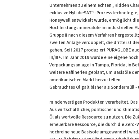
Unternehmen zu einem echten „Hidden Champ
exklusive HyLubeSAT™-Prozesstechnologie,
Honeywell entwickelt wurde, ermöglicht die 
Hochleistungsmineralöle im industriellen M
Gruppe II nach diesem Verfahren hergestellt
zweiten Anlage verdoppelt, die dritte ist de
gehen. Seit 2017 produziert PURAGLOBE auc
III/III+. Im Jahr 2019 wurde eine eigene ho
Verpackungsanlage in Tampa, Florida, in Be
weitere Raffinerien geplant, um Basisöle der 
amerikanischen Markt herzustellen.
Gebrauchtes Öl galt bisher als Sondermüll - 
minderwertigen Produkten verarbeitet. Das 
Aus wirtschaftlicher, politischer und klimati
Öl als wertvolle Ressource zu nutzen. Die Zuk
erneuerbare Ressource, die durch die Zero-
hochreine neue Basisöle umgewandelt wird.