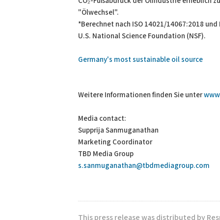
CO₂-Fußabdruck der Ölindustrie erheblich zu
"Ölwechsel".
*Berechnet nach ISO 14021/14067:2018 und IS
U.S. National Science Foundation (NSF).
Germany's most sustainable oil source
Weitere Informationen finden Sie unter
www
Media contact:
Supprija Sanmuganathan
Marketing Coordinator
TBD Media Group
s.sanmuganathan@tbdmediagroup.com
This press release was distributed by Re